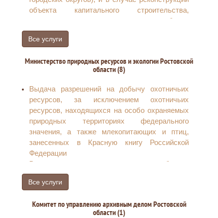
объекта капитального строительства,
расположенного на территориях двух и более
муниципальных образований (муниципальных
Все услуги
районов, городских округов) (за исключением
строительства автомобильных дорог и
Министерство природных ресурсов и экологии Ростовской
дорожных сооружений, линий связи)
области (8)
Выдача разрешения на строительство в
случае, если строительство объекта
Выдача разрешений на добычу охотничьих
капитального строительства планируется
ресурсов, за исключением охотничьих
осуществлять на территориях двух и более
ресурсов, находящихся на особо охраняемых
муниципальных образований (муниципальных
природных территориях федерального
районов, городских округов), и в случае
значения, а также млекопитающих и птиц,
реконструкции объекта капитального
занесенных в Красную книгу Российской
строительства, расположенного на
Федерации
территориях двух и более муниципальных
Выдача и аннулирование охотничьего билета
образований (муниципальных районов,
единого федерального образца
городских округов) (за исключением
Все услуги
Предоставление права пользования недрами
строительства автомобильных дорог и
Внесение изменений в лицензию на право
дорожных сооружений)
Комитет по управлению архивным делом Ростовской
пользования недрами
области (1)
Переоформление лицензии на право