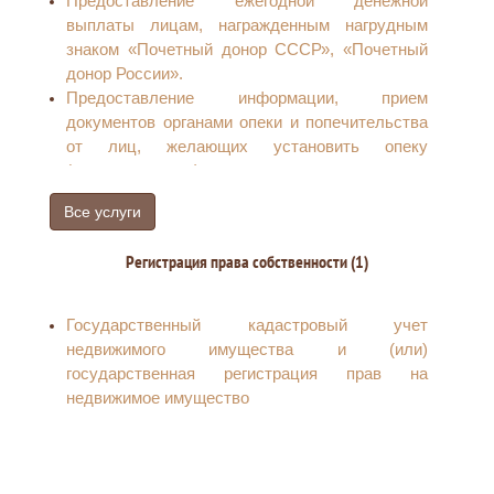
Предоставление ежегодной денежной
выплаты лицам, награжденным нагрудным
знаком «Почетный донор СССР», «Почетный
донор России».
Предоставление информации, прием
документов органами опеки и попечительства
от лиц, желающих установить опеку
(попечительство) или патронаж над
определенной категорией граждан (лица,
Все услуги
признанные в установленном законом порядке
недееспособности)
Регистрация права собственности (1)
Выдача справок студентам для получения
государственной социальной стипендии
Признание гражданина нуждающимся в
Государственный кадастровый учет
социальном обслуживании
недвижимого имущества и (или)
Оплата расходов на газификацию
государственная регистрация прав на
домовладения (квартиры)
недвижимое имущество
Оказание государственной социальной
помощи отдельным категориям граждан
(предоставление государственной социальной
помощи в виде социального пособия)