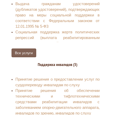
Выдача гражданам удостоверений
выплат на детей из многодетных семей
(дубликатов удостоверений), подтверждающих
Комплексный запрос для семей, имеющих
право на меры социальной поддержки в
детей
соответствии с Федеральным законом от
Выдача удостоверения, подтверждающего
12.01.1995 № 5-ФЗ
статус многодетной семьи в Российской
Социальная поддержка жертв политических
Федерации
репрессий (выплата реабилитированным
гражданам денежной компенсации на
установку телефона)
Все услуги
Выплата компенсации за проезд в пределах
территории Российской Федерации (туда и
Поддержка инвалидов (3)
обратно) один раз в год железнодорожным
транспортом, а в районах, не имеющих
железнодорожного сообщения, - 50 процентов
Принятие решения о предоставлении услуг по
стоимости проезда водным, воздушным или
сурдопереводу инвалидам по слуху
междугородным автомобильным транспортом
Принятие решения об обеспечении
реабилитированным гражданам
техническими и тифлотехническими
Снижение стоимости лекарств по рецепту
средствами реабилитации инвалидов с
врача на 50 процентов
заболеванием опорно-двигательного аппарата,
Выплата компенсации за предоставленные
инвалидов по зрению, инвалидов по слуху