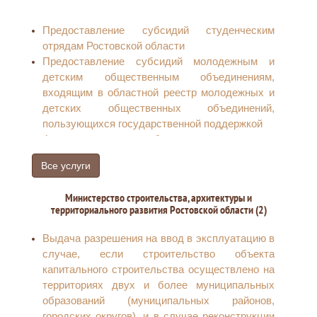
Продажа земельного участка без проведения
торгов
Предоставление субсидий студенческим
Предоставление информации об объектах
отрядам Ростовской области
учета из реестра муниципального имущества
Предоставление субсидий молодежным и
детским общественным объединениям,
входящим в областной реестр молодежных и
детских общественных объединений,
пользующихся государственной поддержкой
Формирование областного реестра
молодежных и детских общественных
Все услуги
объединений, пользующихся государственной
поддержкой
Министерство строительства, архитектуры и
территориального развития Ростовской области (2)
Выдача разрешения на ввод в эксплуатацию в
случае, если строительство объекта
капитального строительства осуществлено на
территориях двух и более муниципальных
образований (муниципальных районов,
городских округов), и в случае реконструкции