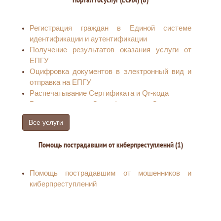
передаче заявлений в ТИК
Регистрация граждан в Единой системе
идентификации и аутентификации
Получение результатов оказания услуги от
ЕПГУ
Оцифровка документов в электронный вид и
отправка на ЕПГУ
Распечатывание Сертификата и Qr-кода
Распечатывание Сертификата и Qr-кода на
ребенка
Все услуги
Прием заявлений о внесении в кредитную
историю сведений о запрете (снятии запрета)
Помощь пострадавшим от киберпреступлений (1)
на заключение договоров потребительского
займа (кредита)
Прием заявлений по предоставлению
Помощь пострадавшим от мошенников и
сведений о запрете (снятии запрета) на
киберпреступлений
заключение договоров потребительского
займа (кредита).
Прием заявлений на установление запрета на