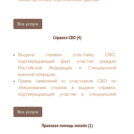
Все услуги
Справки СВО (4)
Выдача справки участнику СВО,
подтверждающей факт участия граждан
Российской Федерации в Специальной
военной операции
Прием заявлений от участников СВО по
обжалованию отказов в выдаче справки,
подтверждающей участие в специальной
военной операции по линии Министерства
обороны Российской Федерации
Все услуги
Прием заявлений от членов семей участников
СВО по обжалованию отказов в выдаче
Правовая помощь онлайн (1)
справки, подтверждающей участие в
специальной военной операции по линии