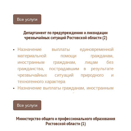
Все услуги
Департамент по предупреждению и ликвидации
чрезвычайных ситуаций Ростовской области (2)
Назначение выплаты единовременной
материальной помощи гражданам,
иностранным гражданам, лицам без
гражданства, пострадавшим в результате
чрезвычайных ситуаций природного и
техногенного характера
Назначение выплаты гражданам, иностранным
гражданам, лицам без гражданства
финансовой помощи в связи с утратой ими
Все услуги
имущества первой необходимости в
результате чрезвычайных ситуаций
Министерство общего и профессионального образования
природного и техногенного характера
Ростовской области (1)