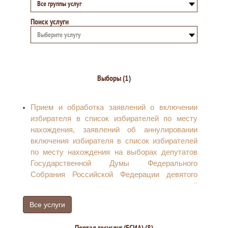
Все группы услуг
Поиск услуги
Выберите услугу
Выборы (1)
Прием и обработка заявлений о включении
избирателя в список избирателей по месту
нахождения, заявлений об аннулировании
включения избирателя в список избирателей
по месту нахождения на выборах депутатов
Государственной Думы Федерального
Собрания Российской Федерации девятого
созыва, направлению соответствующей
информации в централизованную базу данных
Все услуги
Государственной автоматизированной
системы российской Федерации «Выборы» и
Портал госуслуг (ЕСИА) (8)