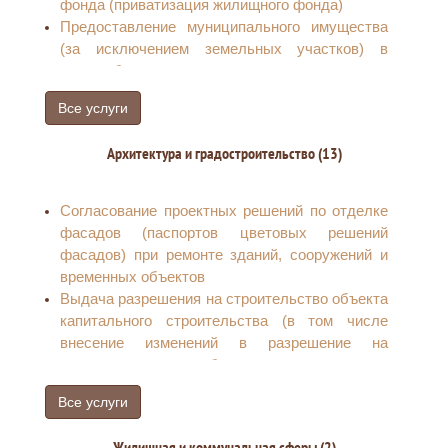
фонда (приватизация жилищного фонда)
Предоставление муниципального имущества
(за исключением земельных участков) в
аренду без проведения торгов
Уточнение вида и принадлежности платежей
Все услуги
по арендной плате или возврат излишне
оплаченных денежных средств за земельные
Архитектура и градостроительство (13)
участки, муниципальное имущество
Выдача арендатору земельного участка
согласия на залог права аренды земельного
Согласование проектных решений по отделке
участка
фасадов (паспортов цветовых решений
Расторжение договора аренды,
фасадов) при ремонте зданий, сооружений и
безвозмездного пользования земельным
временных объектов
участком
Выдача разрешения на строительство объекта
Сверка арендных платежей с арендаторами
капитального строительства (в том числе
земельных участков, муниципального
внесение изменений в разрешение на
имущества
строительство объекта капитального
Предоставление земельного участка,
строительства и внесение изменений в
находящегося в государственной или
Все услуги
разрешение на строительство объекта
муниципальной собственности, гражданину
капитального строительства в связи с
или юридическому лицу в собственность
Жилищная и коммунальная сферы (2)