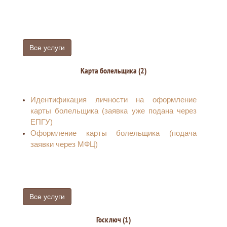
заключение договоров об оказании услуг
подвижной радиотелефонной связи и снятии
такого запрета
Все услуги
Карта болельщика (2)
Идентификация личности на оформление
карты болельщика (заявка уже подана через
ЕПГУ)
Оформление карты болельщика (подача
заявки через МФЦ)
Все услуги
Госключ (1)