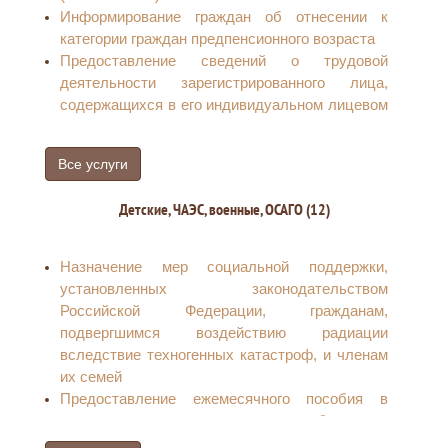
Информирование граждан об отнесении к
категории граждан предпенсионного возраста
Предоставление сведений о трудовой
деятельности зарегистрированного лица,
содержащихся в его индивидуальном лицевом
счете
Прием, рассмотрение заявлений
Все услуги
(уведомления) застрахованных лиц в целях
реализации ими прав при формировании и
Детские, ЧАЭС, военные, ОСАГО (12)
инвестировании средств пенсионных
накоплений и принятие решений по ним
Прием заявления для размещения сведений о
Назначение мер социальной поддержки,
транспортном средстве, управляемом
установленных законодательством
инвалидом, или транспортном средстве,
Российской Федерации, гражданам,
перевозящем инвалида и (или) ребенка-
подвергшимся воздействию радиации
инвалида, в государственной информационной
вследствие техногенных катастроф, и членам
системе «Единая централизованная цифровая
их семей
платформа в социальной сфере»
Предоставление ежемесячного пособия в
Установление ежемесячной денежной
связи с рождением и воспитанием ребенка
выплаты отдельным категориям граждан в
Предоставление ежемесячного пособия по