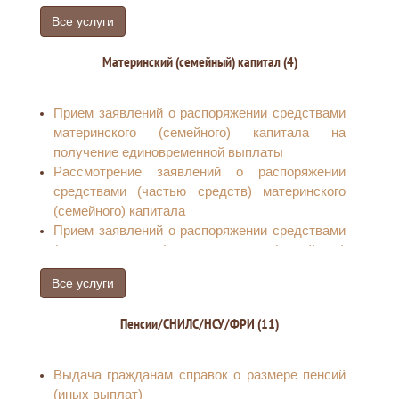
Все услуги
Материнский (семейный) капитал (4)
Прием заявлений о распоряжении средствами
материнского (семейного) капитала на
получение единовременной выплаты
Рассмотрение заявлений о распоряжении
средствами (частью средств) материнского
(семейного) капитала
Прием заявлений о распоряжении средствами
(частью средств) материнского (семейного)
капитала на получение ежемесячной выплаты
Все услуги
до достижения ребенком возраста трех лет
Выдача государственного сертификата на
Пенсии/СНИЛС/НСУ/ФРИ (11)
материнский (семейный) капитал
Выдача гражданам справок о размере пенсий
(иных выплат)