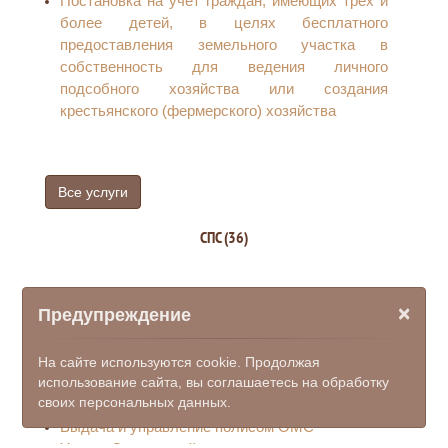
Постановка на учет граждан, имеющих трех и
принадлежащих сетевым организациям и иным
более детей, в целях бесплатного
лицам, максимальная мощность которых
предоставления земельного участка в
составляет до 15 кВт, а напряжение до 20 Вт
собственность для ведения личного
включительно к электрическим сетям
подсобного хозяйства или создания
крестьянского (фермерского) хозяйства
Все услуги
СПС (36)
Предоставление доступа к личному кабинету
×
Предупреждение
ФНС, Росреестра, СФР
Запись в детские сады (очередь в детский
сад)
На сайте используются cookie. Продолжая
использование сайта, вы соглашаетесь на обработку
Подача заявления на голосование по месту
своих персональных данных.
нахождения (ВЫБОРЫ)
Выдача и управление полисом ОМС